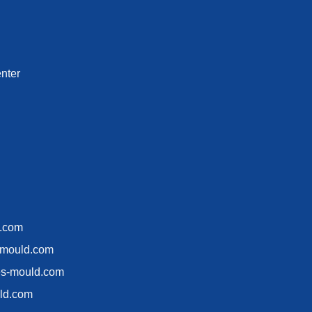
nter
d.com
-mould.com
es-mould.com
ld.com