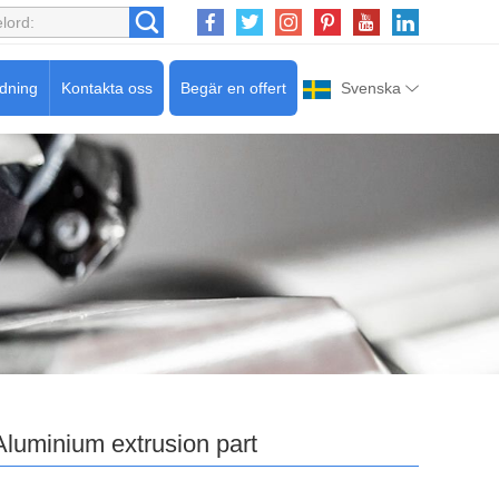
edning
Kontakta oss
Begär en offert
Svenska
Aluminium extrusion part