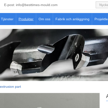
E-post:
info@besttimes-mould.com
Tjänster
Produkter
Om oss
Fabrik och anläggning
Projektl
extrusion part