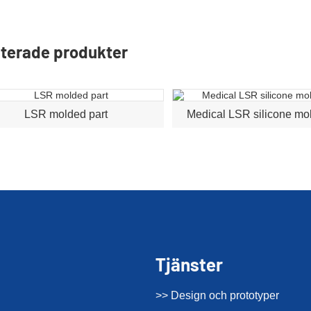
terade produkter
LSR molded part
Medical LSR silicone mo
Tjänster
>> Design och prototyper