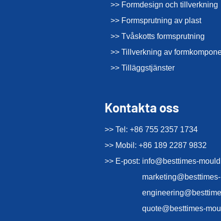
>> Formdesign och tillverkning
>> Formsprutning av plast
>> Tvåskotts formsprutning
>> Tillverkning av formkompone
>> Tilläggstjänster
Kontakta oss
>> Tel: +86 755 2357 1734
>> Mobil: +86 189 2287 9832
>> E-post:
info@besttimes-moul
marketing@besttimes
engineering@besttim
quote@besttimes-mou