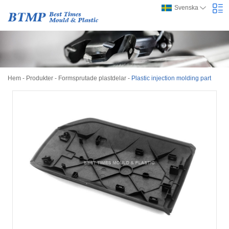
Svenska
Hem
-
Produkter
-
Formsprutade plastdelar
-
Plastic injection molding part