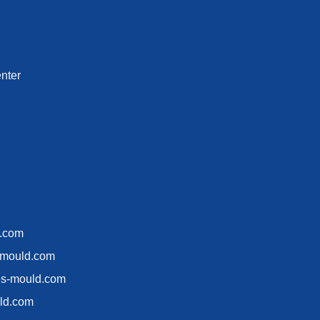
nter
d.com
-mould.com
es-mould.com
ld.com