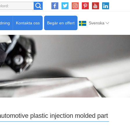
edning
Kontakta oss
Begär en offert
Svenska
automotive plastic injection molded part