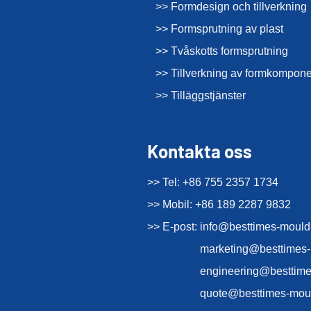
>> Formdesign och tillverkning
>> Formsprutning av plast
>> Tvåskotts formsprutning
>> Tillverkning av formkompone
>> Tilläggstjänster
Kontakta oss
>> Tel: +86 755 2357 1734
>> Mobil: +86 189 2287 9832
>> E-post:
info@besttimes-moul
marketing@besttimes
engineering@besttim
quote@besttimes-mou