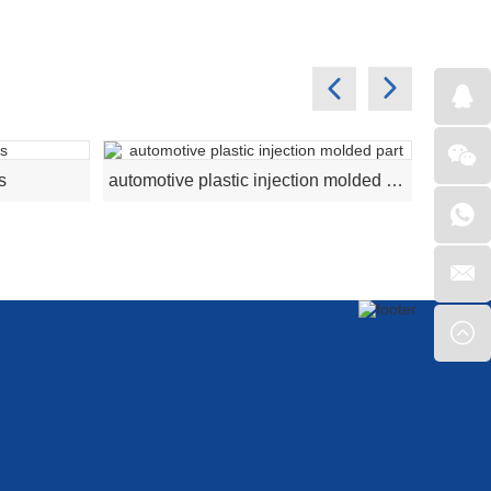
gs
automotive plastic injection molded part
pl