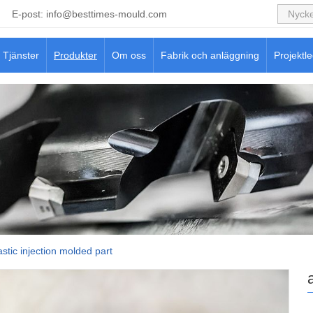
E-post:
info@besttimes-mould.com
Tjänster
Produkter
Om oss
Fabrik och anläggning
Projektl
stic injection molded part