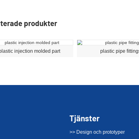
terade produkter
plastic injection molded part
plastic pipe fittin
Tjänster
>> Design och prototyper