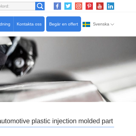
edning
Kontakta oss
Begär en offert
Svenska
automotive plastic injection molded part