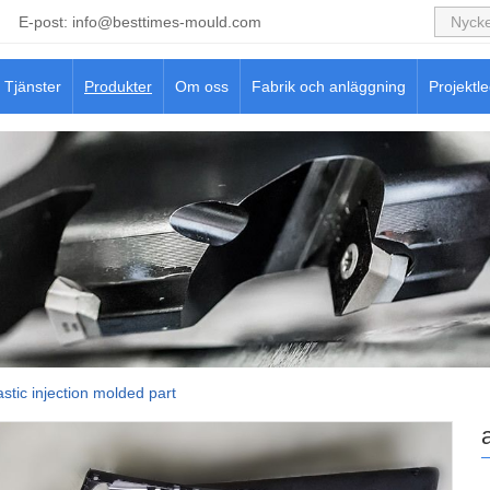
E-post:
info@besttimes-mould.com
Tjänster
Produkter
Om oss
Fabrik och anläggning
Projektl
stic injection molded part