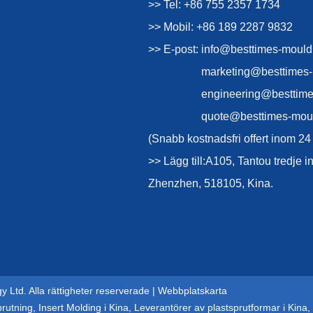
>> Tel: +86 755 2357 1734
>> Mobil: +86 189 2287 9832
>> E-post:
info@besttimes-moul
marketing@besttimes
engineering@besttim
quote@besttimes-mou
(Snabb kostnadsfri offert inom 24
>> Lägg till:A105, Tantou tredje 
Zhenzhen, 518105, Kina.
 Ltd. Alla rättigheter reserverade |
Webbplatskarta
prutning
,
Insert Molding i Kina
,
Leverantörer av plastsprutformar i Kina
,