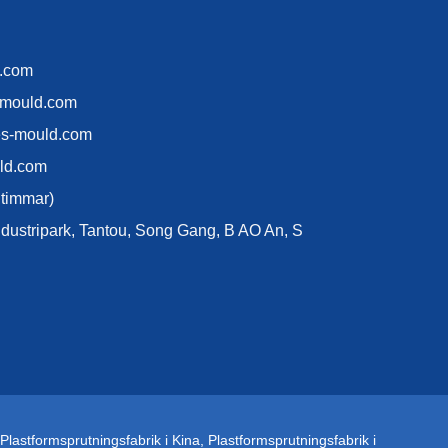
d.com
-mould.com
es-mould.com
ld.com
 timmar)
industripark, Tantou, Song Gang, B AO An, S
Plastformsprutningsfabrik i Kina
,
Plastformsprutningsfabrik i