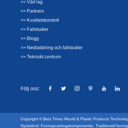
>> Vårt lag
>> Partners
>> Kvalitetskontroll
>> Fallstudier
>> Blogg
>> Nedladdning och fallstudier
>> Tekniskt centrum
Följ oss:
Copyright © Best Times Mould & Plastic Products Technology
Nyckelord:
Formsprutningskomponenter
,
Traditionell forms