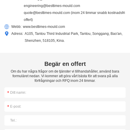
engineering@besttimes-mould.com
quote@besttimes-mould.com
(inom 24 timmar snabb kostnadsfri
offert)
Webb:
www.besttimes-mould.com
Adress:
A105, Tantou Third Industrial Park, Tantou, Songgang, Bao'an,
Shenzhen, 518105, Kina.
Begär en offert
Om du har några frågor om de tjänster vi tillhandahåller, använd bara
formuläret nedan. Vi kommer att göra vårt bästa för att svara på alla
förfrågningar och RFQ inom 24 timmar.