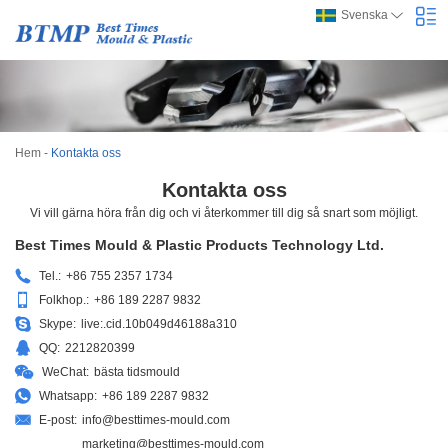
Svenska
Hem
-
Kontakta oss
Kontakta oss
Vi vill gärna höra från dig och vi återkommer till dig så snart som möjligt.
Best Times Mould & Plastic Products Technology Ltd.
Tel.:
+86 755 2357 1734
Folkhop.:
+86 189 2287 9832
Skype:
live:.cid.10b049d46188a310
QQ:
2212820399
WeChat:
bästa tidsmould
Whatsapp:
+86 189 2287 9832
E-post:
info@besttimes-mould.com
marketing@besttimes-mould.com