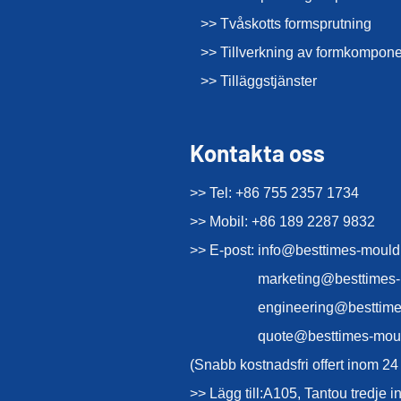
>> Tvåskotts formsprutning
>> Tillverkning av formkompone
>> Tilläggstjänster
Kontakta oss
>> Tel: +86 755 2357 1734
>> Mobil: +86 189 2287 9832
>> E-post:
info@besttimes-moul
marketing@besttimes
engineering@besttim
quote@besttimes-mou
(Snabb kostnadsfri offert inom 24
>> Lägg till:A105, Tantou tredje 