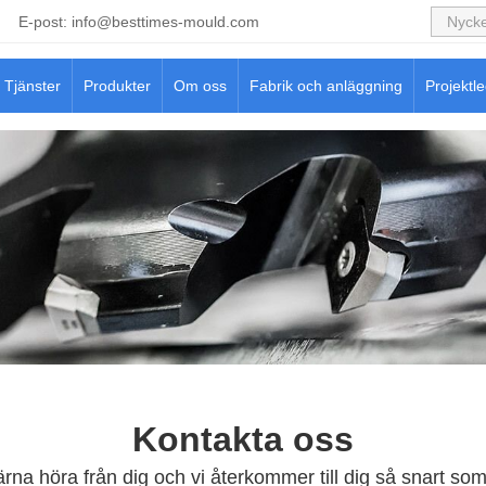
E-post:
info@besttimes-mould.com
Tjänster
Produkter
Om oss
Fabrik och anläggning
Projektl
Kontakta oss
gärna höra från dig och vi återkommer till dig så snart som