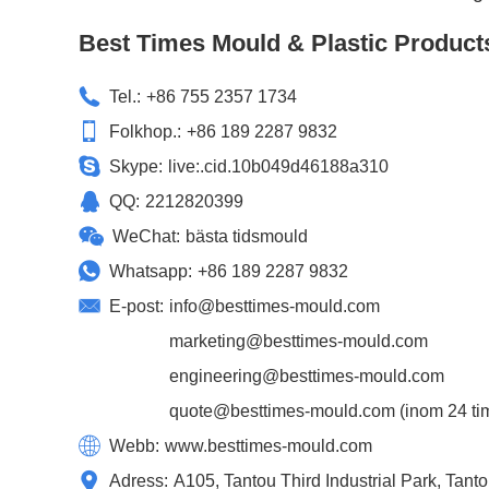
Best Times Mould & Plastic Product
Tel.:
+86 755 2357 1734
Folkhop.:
+86 189 2287 9832
Skype:
live:.cid.10b049d46188a310
QQ:
2212820399
WeChat:
bästa tidsmould
Whatsapp:
+86 189 2287 9832
E-post:
info@besttimes-mould.com
marketing@besttimes-mould.com
engineering@besttimes-mould.com
quote@besttimes-mould.com
(inom 24 tim
Webb:
www.besttimes-mould.com
Adress:
A105, Tantou Third Industrial Park, Tan