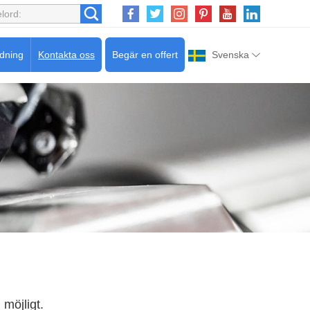
edning
Kontakta oss
Begär en offert
Svenska
 möjligt.