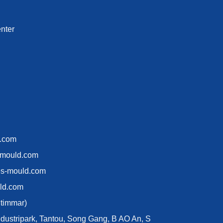
nter
d.com
-mould.com
es-mould.com
ld.com
 timmar)
industripark, Tantou, Song Gang, B AO An, S