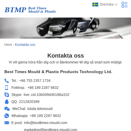
Svenska
Hem
-
Kontakta oss
Kontakta oss
Vi vill gärna höra från dig och vi återkommer till dig så snart som möjligt.
Best Times Mould & Plastic Products Technology Ltd.
Tel.:
+86 755 2357 1734
Folkhop.:
+86 189 2287 9832
Skype:
live:.cid.10b049d46188a310
QQ:
2212820399
WeChat:
bästa tidsmould
Whatsapp:
+86 189 2287 9832
E-post:
info@besttimes-mould.com
marketing@besttimes-mould.com