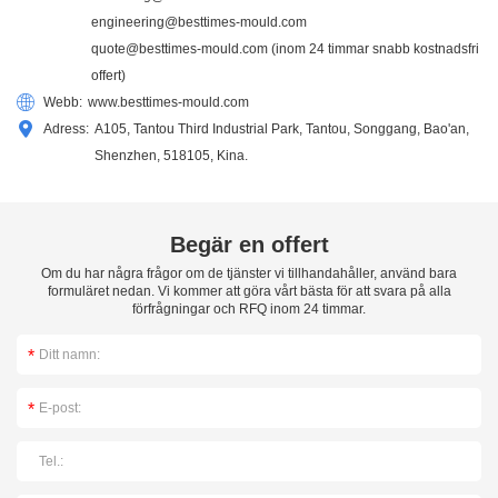
engineering@besttimes-mould.com
quote@besttimes-mould.com
(inom 24 timmar snabb kostnadsfri
offert)
Webb:
www.besttimes-mould.com
Adress:
A105, Tantou Third Industrial Park, Tantou, Songgang, Bao'an,
Shenzhen, 518105, Kina.
Begär en offert
Om du har några frågor om de tjänster vi tillhandahåller, använd bara
formuläret nedan. Vi kommer att göra vårt bästa för att svara på alla
förfrågningar och RFQ inom 24 timmar.