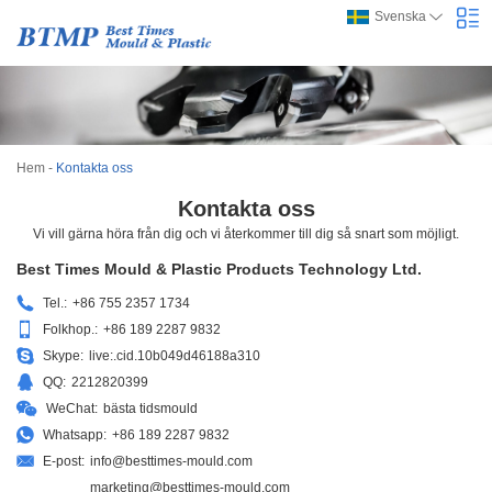
Svenska
Hem
-
Kontakta oss
Kontakta oss
Vi vill gärna höra från dig och vi återkommer till dig så snart som möjligt.
Best Times Mould & Plastic Products Technology Ltd.
Tel.:
+86 755 2357 1734
Folkhop.:
+86 189 2287 9832
Skype:
live:.cid.10b049d46188a310
QQ:
2212820399
WeChat:
bästa tidsmould
Whatsapp:
+86 189 2287 9832
E-post:
info@besttimes-mould.com
marketing@besttimes-mould.com