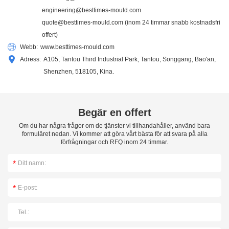
engineering@besttimes-mould.com
quote@besttimes-mould.com
(inom 24 timmar snabb kostnadsfri
offert)
Webb:
www.besttimes-mould.com
Adress:
A105, Tantou Third Industrial Park, Tantou, Songgang, Bao'an,
Shenzhen, 518105, Kina.
Begär en offert
Om du har några frågor om de tjänster vi tillhandahåller, använd bara
formuläret nedan. Vi kommer att göra vårt bästa för att svara på alla
förfrågningar och RFQ inom 24 timmar.