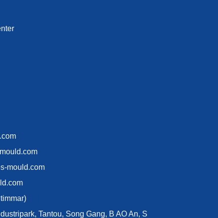
nter
d.com
-mould.com
es-mould.com
ld.com
 timmar)
industripark, Tantou, Song Gang, B AO An, S