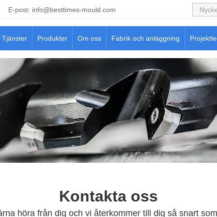
E-post:
info@besttimes-mould.com
Tjänster
Produkter
Om oss
Fabrik och anläggning
Projektl
Kontakta oss
gärna höra från dig och vi återkommer till dig så snart som