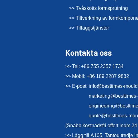
>> Tvåskotts formsprutning
>> Tillverkning av formkompone
>> Tilläggstjänster
Kontakta oss
>> Tel: +86 755 2357 1734
>> Mobil: +86 189 2287 9832
>> E-post:
info@besttimes-moul
marketing@besttimes
engineering@besttim
quote@besttimes-mou
(Snabb kostnadsfri offert inom 24
>> Lägg till:A105, Tantou tredje 