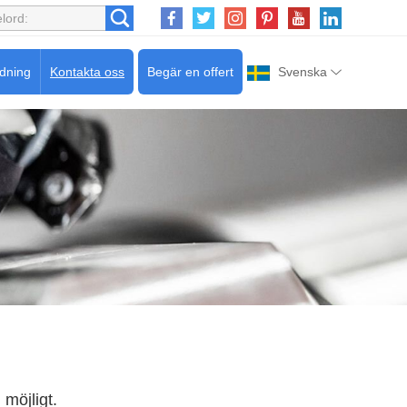
edning
Kontakta oss
Begär en offert
Svenska
 möjligt.