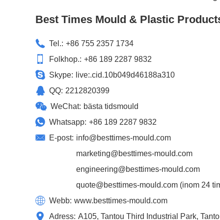
Best Times Mould & Plastic Product
Tel.:
+86 755 2357 1734
Folkhop.:
+86 189 2287 9832
Skype:
live:.cid.10b049d46188a310
QQ:
2212820399
WeChat:
bästa tidsmould
Whatsapp:
+86 189 2287 9832
E-post:
info@besttimes-mould.com
marketing@besttimes-mould.com
engineering@besttimes-mould.com
quote@besttimes-mould.com
(inom 24 tim
Webb:
www.besttimes-mould.com
Adress:
A105, Tantou Third Industrial Park, Tan