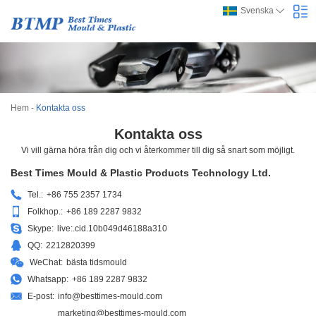
Svenska
Hem
-
Kontakta oss
Kontakta oss
Vi vill gärna höra från dig och vi återkommer till dig så snart som möjligt.
Best Times Mould & Plastic Products Technology Ltd.
Tel.:
+86 755 2357 1734
Folkhop.:
+86 189 2287 9832
Skype:
live:.cid.10b049d46188a310
QQ:
2212820399
WeChat:
bästa tidsmould
Whatsapp:
+86 189 2287 9832
E-post:
info@besttimes-mould.com
marketing@besttimes-mould.com