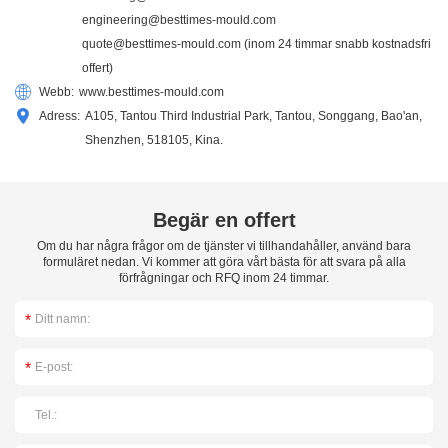
engineering@besttimes-mould.com
quote@besttimes-mould.com
(inom 24 timmar snabb kostnadsfri
offert)
Webb:
www.besttimes-mould.com
Adress:
A105, Tantou Third Industrial Park, Tantou, Songgang, Bao'an,
Shenzhen, 518105, Kina.
Begär en offert
Om du har några frågor om de tjänster vi tillhandahåller, använd bara
formuläret nedan. Vi kommer att göra vårt bästa för att svara på alla
förfrågningar och RFQ inom 24 timmar.