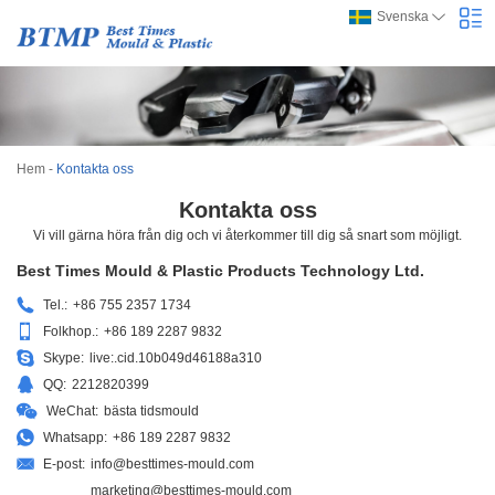
Svenska
Hem
-
Kontakta oss
Kontakta oss
Vi vill gärna höra från dig och vi återkommer till dig så snart som möjligt.
Best Times Mould & Plastic Products Technology Ltd.
Tel.:
+86 755 2357 1734
Folkhop.:
+86 189 2287 9832
Skype:
live:.cid.10b049d46188a310
QQ:
2212820399
WeChat:
bästa tidsmould
Whatsapp:
+86 189 2287 9832
E-post:
info@besttimes-mould.com
marketing@besttimes-mould.com