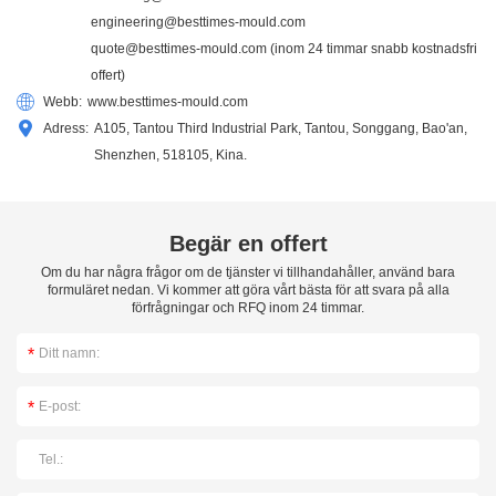
engineering@besttimes-mould.com
quote@besttimes-mould.com
(inom 24 timmar snabb kostnadsfri
offert)
Webb:
www.besttimes-mould.com
Adress:
A105, Tantou Third Industrial Park, Tantou, Songgang, Bao'an,
Shenzhen, 518105, Kina.
Begär en offert
Om du har några frågor om de tjänster vi tillhandahåller, använd bara
formuläret nedan. Vi kommer att göra vårt bästa för att svara på alla
förfrågningar och RFQ inom 24 timmar.