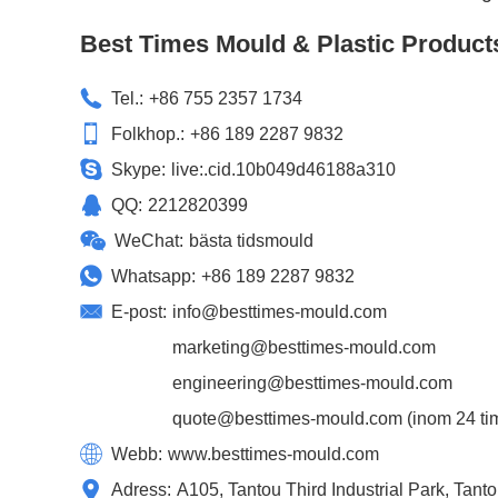
Best Times Mould & Plastic Product
Tel.:
+86 755 2357 1734
Folkhop.:
+86 189 2287 9832
Skype:
live:.cid.10b049d46188a310
QQ:
2212820399
WeChat:
bästa tidsmould
Whatsapp:
+86 189 2287 9832
E-post:
info@besttimes-mould.com
marketing@besttimes-mould.com
engineering@besttimes-mould.com
quote@besttimes-mould.com
(inom 24 tim
Webb:
www.besttimes-mould.com
Adress:
A105, Tantou Third Industrial Park, Tan