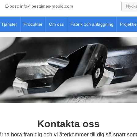
E-post:
info@besttimes-mould.com
Tjänster
Produkter
Om oss
Fabrik och anläggning
Projektl
Kontakta oss
gärna höra från dig och vi återkommer till dig så snart som