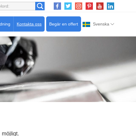
edning
Kontakta oss
Begär en offert
Svenska
 möjligt.