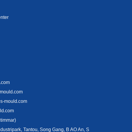
nter
d.com
-mould.com
es-mould.com
ld.com
 timmar)
industripark, Tantou, Song Gang, B AO An, S