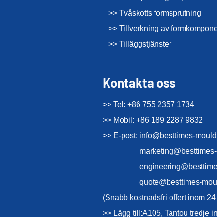
>> Tvåskotts formsprutning
>> Tillverkning av formkompone
>> Tilläggstjänster
Kontakta oss
>> Tel: +86 755 2357 1734
>> Mobil: +86 189 2287 9832
>> E-post:
info@besttimes-moul
marketing@besttimes
engineering@besttim
quote@besttimes-mou
(Snabb kostnadsfri offert inom 24
>> Lägg till:A105, Tantou tredje 