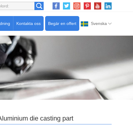
edning
Kontakta oss
Begär en offert
Svenska
Aluminium die casting part