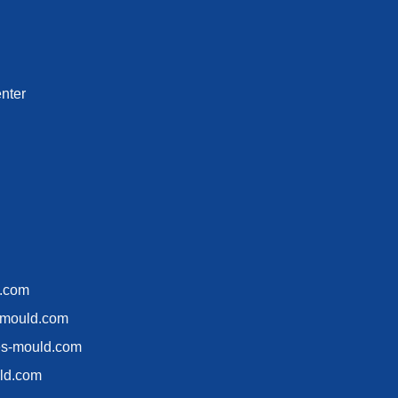
nter
d.com
-mould.com
es-mould.com
ld.com