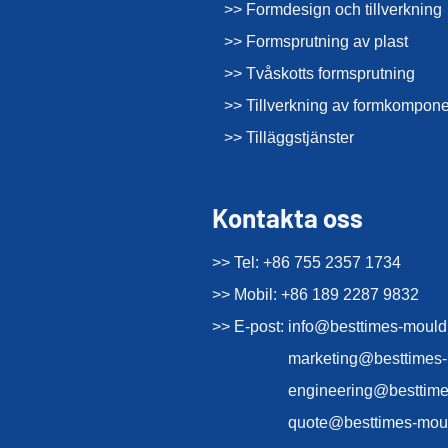
>> Formdesign och tillverkning
>> Formsprutning av plast
>> Tvåskotts formsprutning
>> Tillverkning av formkompone
>> Tilläggstjänster
Kontakta oss
>> Tel: +86 755 2357 1734
>> Mobil: +86 189 2287 9832
>> E-post:
info@besttimes-moul
marketing@besttimes
engineering@besttim
quote@besttimes-mou