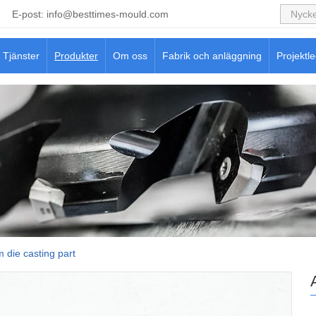
E-post:
info@besttimes-mould.com
Tjänster
Produkter
Om oss
Fabrik och anläggning
Projektl
 die casting part